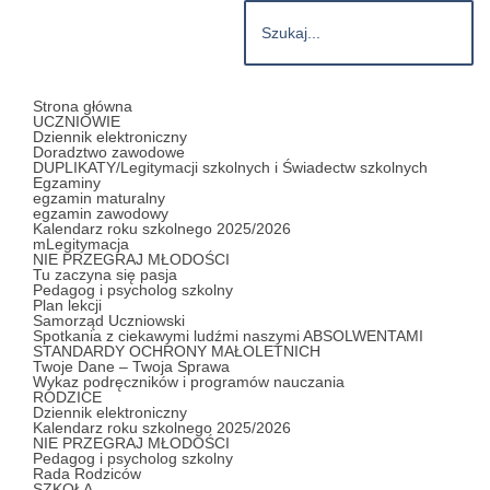
Strona główna
UCZNIOWIE
Dziennik elektroniczny
Doradztwo zawodowe
DUPLIKATY/Legitymacji szkolnych i Świadectw szkolnych
Egzaminy
egzamin maturalny
egzamin zawodowy
Kalendarz roku szkolnego 2025/2026
mLegitymacja
NIE PRZEGRAJ MŁODOŚCI
Tu zaczyna się pasja
Pedagog i psycholog szkolny
Plan lekcji
Samorząd Uczniowski
Spotkania z ciekawymi ludźmi naszymi ABSOLWENTAMI
STANDARDY OCHRONY MAŁOLETNICH
Twoje Dane – Twoja Sprawa
Wykaz podręczników i programów nauczania
RODZICE
Dziennik elektroniczny
Kalendarz roku szkolnego 2025/2026
NIE PRZEGRAJ MŁODOŚCI
Pedagog i psycholog szkolny
Rada Rodziców
SZKOŁA