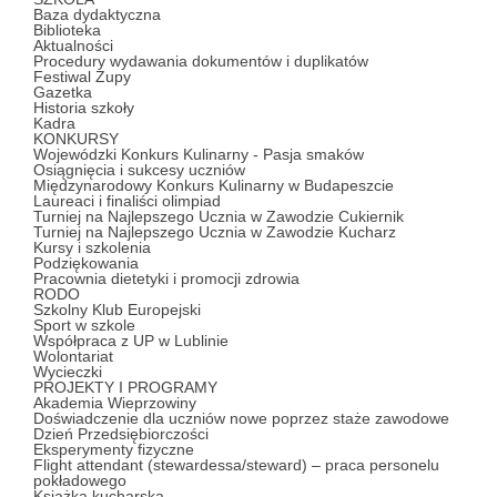
Baza dydaktyczna
Biblioteka
Aktualności
Procedury wydawania dokumentów i duplikatów
Festiwal Zupy
Gazetka
Historia szkoły
Kadra
KONKURSY
Wojewódzki Konkurs Kulinarny - Pasja smaków
Osiągnięcia i sukcesy uczniów
Międzynarodowy Konkurs Kulinarny w Budapeszcie
Laureaci i finaliści olimpiad
Turniej na Najlepszego Ucznia w Zawodzie Cukiernik
Turniej na Najlepszego Ucznia w Zawodzie Kucharz
Kursy i szkolenia
Podziękowania
Pracownia dietetyki i promocji zdrowia
RODO
Szkolny Klub Europejski
Sport w szkole
Współpraca z UP w Lublinie
Wolontariat
Wycieczki
PROJEKTY I PROGRAMY
Akademia Wieprzowiny
Doświadczenie dla uczniów nowe poprzez staże zawodowe
Dzień Przedsiębiorczości
Eksperymenty fizyczne
Flight attendant (stewardessa/steward) – praca personelu
pokładowego
Książka kucharska