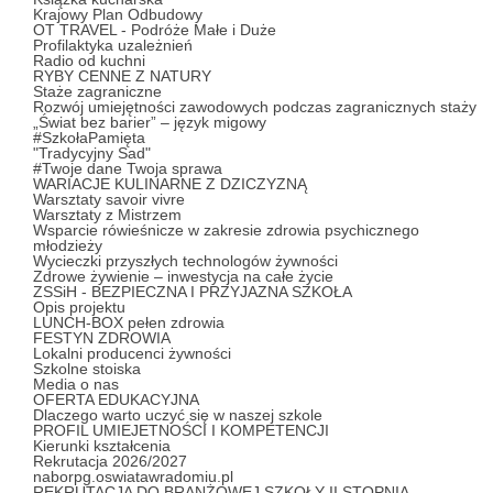
Krajowy Plan Odbudowy
OT TRAVEL - Podróże Małe i Duże
Profilaktyka uzależnień
Radio od kuchni
RYBY CENNE Z NATURY
Staże zagraniczne
Rozwój umiejętności zawodowych podczas zagranicznych staży
„Świat bez barier” – język migowy
#SzkołaPamięta
"Tradycyjny Sad"
#Twoje dane Twoja sprawa
WARIACJE KULINARNE Z DZICZYZNĄ
Warsztaty savoir vivre
Warsztaty z Mistrzem
Wsparcie rówieśnicze w zakresie zdrowia psychicznego
młodzieży
Wycieczki przyszłych technologów żywności
Zdrowe żywienie – inwestycja na całe życie
ZSSiH - BEZPIECZNA I PRZYJAZNA SZKOŁA
Opis projektu
LUNCH-BOX pełen zdrowia
FESTYN ZDROWIA
Lokalni producenci żywności
Szkolne stoiska
Media o nas
OFERTA EDUKACYJNA
Dlaczego warto uczyć się w naszej szkole
PROFIL UMIEJETNOŚCI I KOMPETENCJI
Kierunki kształcenia
Rekrutacja 2026/2027
naborpg.oswiatawradomiu.pl
REKRUTACJA DO BRANŻOWEJ SZKOŁY II STOPNIA