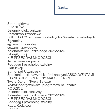
Strona główna
UCZNIOWIE
Dziennik elektroniczny
Doradztwo zawodowe
DUPLIKATY/Legitymacji szkolnych i Świadectw szkolnych
Egzaminy
egzamin maturalny
egzamin zawodowy
Kalendarz roku szkolnego 2025/2026
mLegitymacja
NIE PRZEGRAJ MŁODOŚCI
Tu zaczyna się pasja
Pedagog i psycholog szkolny
Plan lekcji
Samorząd Uczniowski
Spotkania z ciekawymi ludźmi naszymi ABSOLWENTAMI
STANDARDY OCHRONY MAŁOLETNICH
Twoje Dane – Twoja Sprawa
Wykaz podręczników i programów nauczania
RODZICE
Dziennik elektroniczny
Kalendarz roku szkolnego 2025/2026
NIE PRZEGRAJ MŁODOŚCI
Pedagog i psycholog szkolny
Rada Rodziców
SZKOŁA