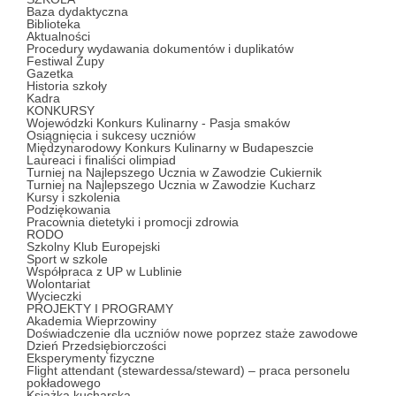
Baza dydaktyczna
Biblioteka
Aktualności
Procedury wydawania dokumentów i duplikatów
Festiwal Zupy
Gazetka
Historia szkoły
Kadra
KONKURSY
Wojewódzki Konkurs Kulinarny - Pasja smaków
Osiągnięcia i sukcesy uczniów
Międzynarodowy Konkurs Kulinarny w Budapeszcie
Laureaci i finaliści olimpiad
Turniej na Najlepszego Ucznia w Zawodzie Cukiernik
Turniej na Najlepszego Ucznia w Zawodzie Kucharz
Kursy i szkolenia
Podziękowania
Pracownia dietetyki i promocji zdrowia
RODO
Szkolny Klub Europejski
Sport w szkole
Współpraca z UP w Lublinie
Wolontariat
Wycieczki
PROJEKTY I PROGRAMY
Akademia Wieprzowiny
Doświadczenie dla uczniów nowe poprzez staże zawodowe
Dzień Przedsiębiorczości
Eksperymenty fizyczne
Flight attendant (stewardessa/steward) – praca personelu
pokładowego
Książka kucharska