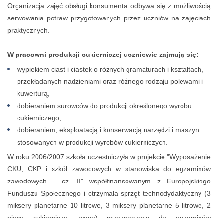
Organizacja zajęć obsługi konsumenta odbywa się z możliwością
serwowania potraw przygotowanych przez uczniów na zajęciach
praktycznych.
W pracowni produkcji cukierniczej uczniowie zajmują się:
wypiekiem ciast i ciastek o różnych gramaturach i kształtach,
przekładanych nadzieniami oraz różnego rodzaju polewami i
kuwerturą,
dobieraniem surowców do produkcji określonego wyrobu
cukierniczego,
dobieraniem, eksploatacją i konserwacją narzędzi i maszyn
stosowanych w produkcji wyrobów cukierniczych.
W roku 2006/2007 szkoła uczestniczyła w projekcie "Wyposażenie
CKU, CKP i szkół zawodowych w stanowiska do egzaminów
zawodowych - cz. II" współfinansowanym z Europejskiego
Funduszu Społecznego i otrzymała sprzęt technodydaktyczny (3
miksery planetarne 10 litrowe, 3 miksery planetarne 5 litrowe, 2
piece cukiernicze, wagę) przeznaczony do egzaminów