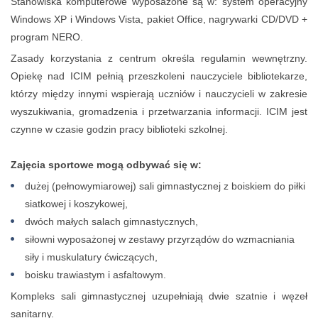
Stanowiska komputerowe wyposażone są w: system operacyjny
Windows XP i Windows Vista, pakiet Office, nagrywarki CD/DVD +
program NERO.
Zasady korzystania z centrum określa regulamin wewnętrzny.
Opiekę nad ICIM pełnią przeszkoleni nauczyciele bibliotekarze,
którzy między innymi wspierają uczniów i nauczycieli w zakresie
wyszukiwania, gromadzenia i przetwarzania informacji. ICIM jest
czynne w czasie godzin pracy biblioteki szkolnej.
Zajęcia sportowe mogą odbywać się w:
dużej (pełnowymiarowej) sali gimnastycznej z boiskiem do piłki
siatkowej i koszykowej,
dwóch małych salach gimnastycznych,
siłowni wyposażonej w zestawy przyrządów do wzmacniania
siły i muskulatury ćwiczących,
boisku trawiastym i asfaltowym.
Kompleks sali gimnastycznej uzupełniają dwie szatnie i węzeł
sanitarny.