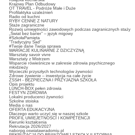
Krajowy Plan Odbudowy
OT TRAVEL - Podróże Małe i Duże
Profilaktyka uzależnień
Radio od kuchni
RYBY CENNE Z NATURY
Staże zagraniczne
Rozwój umiejętności zawodowych podczas zagranicznych staży
„Świat bez barier” – język migowy
#SzkołaPamięta
"Tradycyjny Sad"
#Twoje dane Twoja sprawa
WARIACJE KULINARNE Z DZICZYZNĄ
Warsztaty savoir vivre
Warsztaty z Mistrzem
Wsparcie rówieśnicze w zakresie zdrowia psychicznego
młodzieży
Wycieczki przyszłych technologów żywności
Zdrowe żywienie – inwestycja na całe życie
ZSSiH - BEZPIECZNA I PRZYJAZNA SZKOŁA
Opis projektu
LUNCH-BOX pełen zdrowia
FESTYN ZDROWIA
Lokalni producenci żywności
Szkolne stoiska
Media o nas
OFERTA EDUKACYJNA
Dlaczego warto uczyć się w naszej szkole
PROFIL UMIEJETNOŚCI I KOMPETENCJI
Kierunki kształcenia
Rekrutacja 2026/2027
naborpg.oswiatawradomiu.pl
REKRUTACJA DO BRANŻOWEJ SZKOŁY II STOPNIA