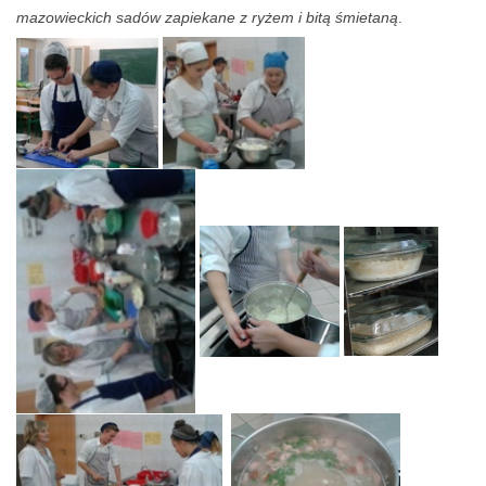
mazowieckich sadów zapiekane z ryżem i bitą śmietaną
.