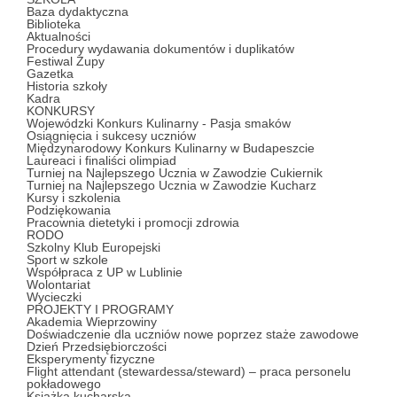
Baza dydaktyczna
Biblioteka
Aktualności
Procedury wydawania dokumentów i duplikatów
Festiwal Zupy
Gazetka
Historia szkoły
Kadra
KONKURSY
Wojewódzki Konkurs Kulinarny - Pasja smaków
Osiągnięcia i sukcesy uczniów
Międzynarodowy Konkurs Kulinarny w Budapeszcie
Laureaci i finaliści olimpiad
Turniej na Najlepszego Ucznia w Zawodzie Cukiernik
Turniej na Najlepszego Ucznia w Zawodzie Kucharz
Kursy i szkolenia
Podziękowania
Pracownia dietetyki i promocji zdrowia
RODO
Szkolny Klub Europejski
Sport w szkole
Współpraca z UP w Lublinie
Wolontariat
Wycieczki
PROJEKTY I PROGRAMY
Akademia Wieprzowiny
Doświadczenie dla uczniów nowe poprzez staże zawodowe
Dzień Przedsiębiorczości
Eksperymenty fizyczne
Flight attendant (stewardessa/steward) – praca personelu
pokładowego
Książka kucharska