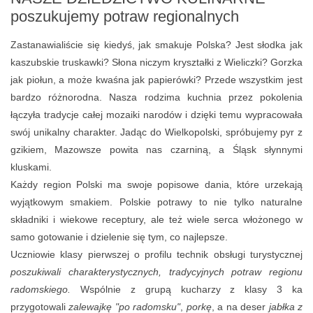
poszukujemy potraw regionalnych
Zastanawialiście się kiedyś, jak smakuje Polska? Jest słodka jak
kaszubskie truskawki? Słona niczym kryształki z Wieliczki? Gorzka
jak piołun, a może kwaśna jak papierówki? Przede wszystkim jest
bardzo różnorodna. Nasza rodzima kuchnia przez pokolenia
łączyła tradycje całej mozaiki narodów i dzięki temu wypracowała
swój unikalny charakter. Jadąc do Wielkopolski, spróbujemy pyr z
gzikiem, Mazowsze powita nas czarniną, a Śląsk słynnymi
kluskami.
Każdy region Polski ma swoje popisowe dania, które urzekają
wyjątkowym smakiem. Polskie potrawy to nie tylko naturalne
składniki i wiekowe receptury, ale też wiele serca włożonego w
samo gotowanie i dzielenie się tym, co najlepsze.
Uczniowie klasy pierwszej o profilu technik obsługi turystycznej
poszukiwali charakterystycznych, tradycyjnych potraw regionu
radomskiego.
Wspólnie z grupą kucharzy z klasy 3 ka
przygotowali
zalewajkę "po radomsku"
,
porkę
, a na deser
jabłka z