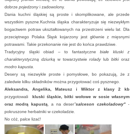
dobrze
pojedzony
i zadowolony.
Dania kuchni śląskiej są proste i skomplikowane, ale przede
wszystkim pyszne.Kuchnia śląska charakteryzuje się niezwykłym
bogactwem potraw ukształtowanych na przestrzeni wielu lat. Dla
przeciętnego Polaka Śląsk kojarzony jest głównie z mięsnymi
potrawami. Takie przekonanie nie jest do końca prawdziwe.
Tradycyjny śląski obiad – to fantastyczne
białe kluski z
charakterystyczną dziurką
w towarzystwie
rolady
lub
bitki
oraz
modro kapusta
.
Desery są niezwykle proste i pomysłowe, bo pokazują, że z
zaledwie kilku składników można przygotować coś pysznego.
Aleksandra, Angelika, Mateusz i Wiktor z klasy 2 kb
przygotowali
kluski śląskie, bitki wołowe w sosie własnym
oraz modrą kapustą
, a na deser
"
salceson czekoladowy"
-
pokruszone herbatniki w czekoladzie.
No cóż, palce lizać!