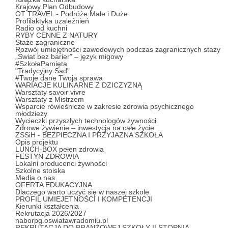
Krajowy Plan Odbudowy
OT TRAVEL - Podróże Małe i Duże
Profilaktyka uzależnień
Radio od kuchni
RYBY CENNE Z NATURY
Staże zagraniczne
Rozwój umiejętności zawodowych podczas zagranicznych staży
„Świat bez barier” – język migowy
#SzkołaPamięta
"Tradycyjny Sad"
#Twoje dane Twoja sprawa
WARIACJE KULINARNE Z DZICZYZNĄ
Warsztaty savoir vivre
Warsztaty z Mistrzem
Wsparcie rówieśnicze w zakresie zdrowia psychicznego
młodzieży
Wycieczki przyszłych technologów żywności
Zdrowe żywienie – inwestycja na całe życie
ZSSiH - BEZPIECZNA I PRZYJAZNA SZKOŁA
Opis projektu
LUNCH-BOX pełen zdrowia
FESTYN ZDROWIA
Lokalni producenci żywności
Szkolne stoiska
Media o nas
OFERTA EDUKACYJNA
Dlaczego warto uczyć się w naszej szkole
PROFIL UMIEJETNOŚCI I KOMPETENCJI
Kierunki kształcenia
Rekrutacja 2026/2027
naborpg.oswiatawradomiu.pl
REKRUTACJA DO BRANŻOWEJ SZKOŁY II STOPNIA