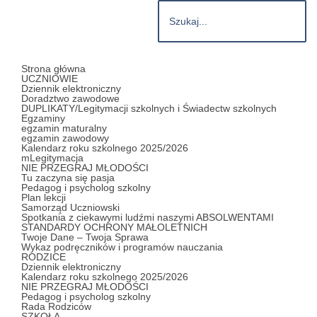
Strona główna
UCZNIOWIE
Dziennik elektroniczny
Doradztwo zawodowe
DUPLIKATY/Legitymacji szkolnych i Świadectw szkolnych
Egzaminy
egzamin maturalny
egzamin zawodowy
Kalendarz roku szkolnego 2025/2026
mLegitymacja
NIE PRZEGRAJ MŁODOŚCI
Tu zaczyna się pasja
Pedagog i psycholog szkolny
Plan lekcji
Samorząd Uczniowski
Spotkania z ciekawymi ludźmi naszymi ABSOLWENTAMI
STANDARDY OCHRONY MAŁOLETNICH
Twoje Dane – Twoja Sprawa
Wykaz podręczników i programów nauczania
RODZICE
Dziennik elektroniczny
Kalendarz roku szkolnego 2025/2026
NIE PRZEGRAJ MŁODOŚCI
Pedagog i psycholog szkolny
Rada Rodziców
SZKOŁA