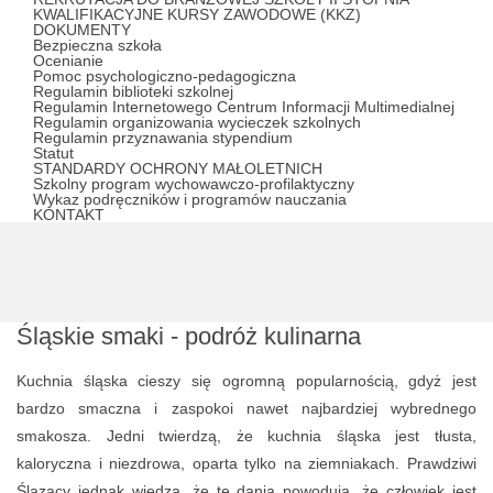
KWALIFIKACYJNE KURSY ZAWODOWE (KKZ)
DOKUMENTY
Bezpieczna szkoła
Ocenianie
Pomoc psychologiczno-pedagogiczna
Regulamin biblioteki szkolnej
Regulamin Internetowego Centrum Informacji Multimedialnej
Regulamin organizowania wycieczek szkolnych
Regulamin przyznawania stypendium
Statut
STANDARDY OCHRONY MAŁOLETNICH
Szkolny program wychowawczo-profilaktyczny
Wykaz podręczników i programów nauczania
KONTAKT
Śląskie smaki - podróż kulinarna
Kuchnia śląska cieszy się ogromną popularnością, gdyż jest
bardzo smaczna i zaspokoi nawet najbardziej wybrednego
smakosza. Jedni twierdzą, że kuchnia śląska jest tłusta,
kaloryczna i niezdrowa, oparta tylko na ziemniakach. Prawdziwi
Ślązacy jednak wiedzą, że te dania powodują, że człowiek jest